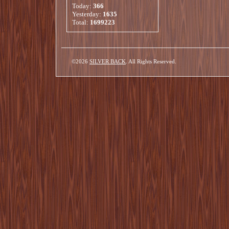
Today:
366
Yesterday:
1635
Total:
1699223
©2026
SILVER BACK
. All Rights Reserved.