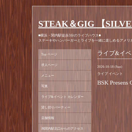
STEAK＆GIG 【SILV
■横浜・関内駅徒歩3分のライブハウス■
ステーキやハンバーガーとライブを一緒に楽しめるアメリ
ライブ&イベ
Top ページ
求人ページ
2026-10-18 (Sun)
ライブ イベント
メニュー
BSK Presens G
写真
ライブ&イベント カレンダー
貸し切りパーティー
店舗情報
JR関内駅北口からのアクセス