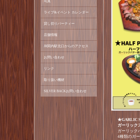
写真
ライブ&イベント カレンダー
貸し切りパーティー
店舗情報
JR関内駅北口からのアクセス
お問い合わせ
リンク
取り扱い機材
SILVER BACKお問い合わせ
★GARLIC 
ガーリックス
ガーリック
4種類のガ