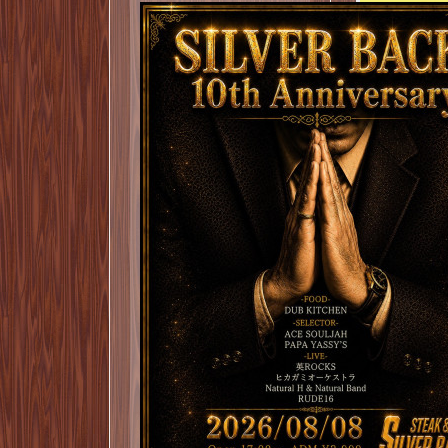
胸最長筋と
は細やかで
サシが入り
★ハーフポン
US規格肩
～トッピン
・スタンダ
・グレービ
・もみじお
・自家製食