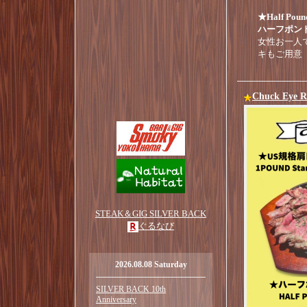
★Half Pou
ハーフポン
女性お一人で
キもご用意
Chuck Ey
STEAK＆GIG SILVER BACK
ぐるなび
2026.08.08 Saturday
SILVER BACK 10th
Anniversary