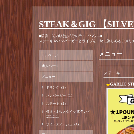
STEAK＆GIG 【SILV
■横浜・関内駅徒歩3分のライブハウス■
ステーキやハンバーガーとライブを一緒に楽しめるアメリ
メニュー
Top ページ
求人ページ
ステーキ
メニュー
GARLIC 
ドリンク（2）
ハンバーガー（1）
ステーキ（2）
横浜・本牧スタイル“四角いピ
ザ”（1）
サイドディッシュ（1）